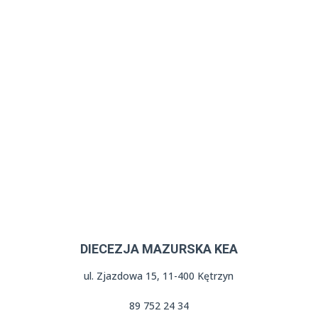
tel. 89 527 22 45
tel. kom. 508 177 425
e-mail: olsztyn(at)luteranie.pl
lukasz.stachelek(at)luteranie.pl
nr konta parafii:
33102035410000500200906149
DIECEZJA MAZURSKA KEA
ul. Zjazdowa 15, 11-400 Kętrzyn
89 752 24 34