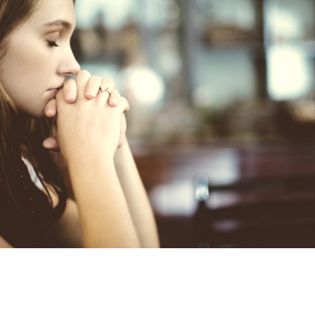
KIM JESTEŚMY?
PRZECZYTAJ O
KOŚCIELE
EWANGELICKIM W
POLSCE