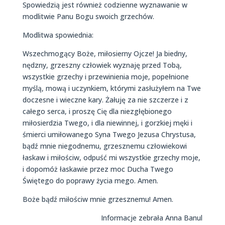
Spowiedzią jest również codzienne wyznawanie w
modlitwie Panu Bogu swoich grzechów.
Modlitwa spowiednia:
Wszechmogący Boże, miłosierny Ojcze! Ja biedny,
nędzny, grzeszny człowiek wyznaję przed Tobą,
wszystkie grzechy i przewinienia moje, popełnione
myślą, mową i uczynkiem, którymi zasłużyłem na Twe
doczesne i wieczne kary. Żałuję za nie szczerze i z
całego serca, i proszę Cię dla niezgłębionego
miłosierdzia Twego, i dla niewinnej, i gorzkiej męki i
śmierci umiłowanego Syna Twego Jezusa Chrystusa,
bądź mnie niegodnemu, grzesznemu człowiekowi
łaskaw i miłościw, odpuść mi wszystkie grzechy moje,
i dopomóż łaskawie przez moc Ducha Twego
Świętego do poprawy życia mego. Amen.
Boże bądź miłościw mnie grzesznemu! Amen.
Informacje zebrała Anna Banul