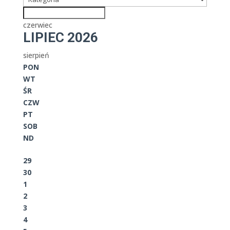
czerwiec
LIPIEC 2026
sierpień
PON
WT
ŚR
CZW
PT
SOB
ND
29
30
1
2
3
4